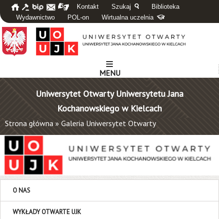
Kontakt
Szukaj
Biblioteka
Wydawnictwo
POL-on
Wirtualna uczelnia
MENU
Uniwersytet Otwarty Uniwersytetu Jana
Kochanowskiego w Kielcach
Strona główna
»
Galeria Uniwersytet Otwarty
O NAS
WYKŁADY OTWARTE UJK