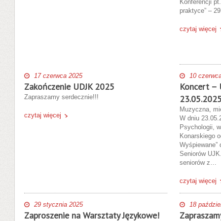
Konferencji pt
praktyce” – 29
czytaj więcej
17 czerwca 2025
10 czerwc
Zakończenie UDJK 2025
Koncert – 
Zapraszamy serdecznie!!!
23.05.202
Muzyczna, mi
czytaj więcej
W dniu 23.05.2
Psychologii, 
Konarskiego o
Wyśpiewane” d
Seniorów UJK.
seniorów z…
czytaj więcej
29 stycznia 2025
18 paździe
Zaproszenie na Warsztaty Językowe!
Zapraszamy