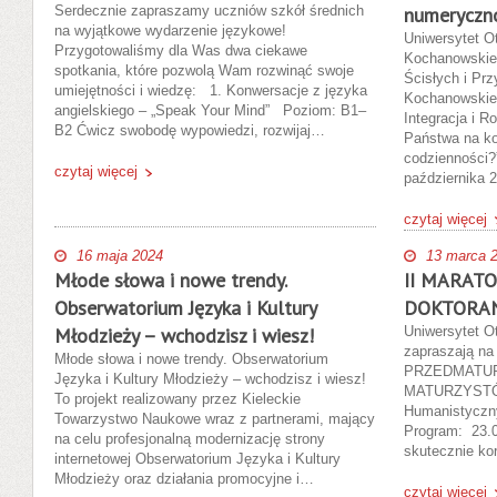
Serdecznie zapraszamy uczniów szkół średnich
numeryczno
na wyjątkowe wydarzenie językowe!
Uniwersytet O
Przygotowaliśmy dla Was dwa ciekawe
Kochanowskie
spotkania, które pozwolą Wam rozwinąć swoje
Ścisłych i Pr
umiejętności i wiedzę: 1. Konwersacje z języka
Kochanowskieg
angielskiego – „Speak Your Mind” Poziom: B1–
Integracja i 
B2 Ćwicz swobodę wypowiedzi, rozwijaj…
Państwa na ko
codzienności?”
czytaj więcej
października 
czytaj więcej
16 maja 2024
13 marca 
Młode słowa i nowe trendy.
II MARAT
Obserwatorium Języka i Kultury
DOKTORAN
Młodzieży – wchodzisz i wiesz!
Uniwersytet O
zapraszają n
Młode słowa i nowe trendy. Obserwatorium
PRZEDMATUR
Języka i Kultury Młodzieży – wchodzisz i wiesz!
MATURZYSTÓW 
To projekt realizowany przez Kieleckie
Humanistyczny
Towarzystwo Naukowe wraz z partnerami, mający
Program: 23.0
na celu profesjonalną modernizację strony
skutecznie k
internetowej Obserwatorium Języka i Kultury
Młodzieży oraz działania promocyjne i…
czytaj więcej