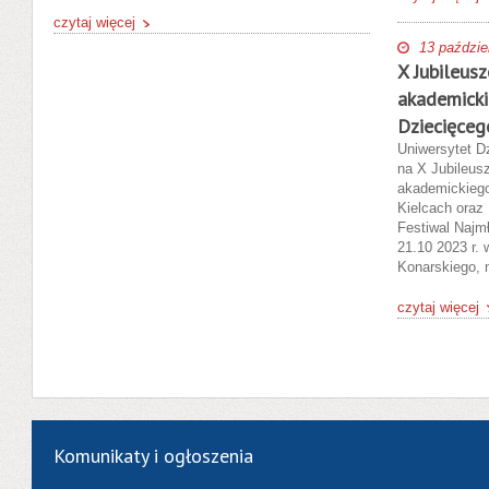
czytaj więcej
13 paździe
X Jubileus
akademicki
Dziecięceg
Uniwersytet D
na X Jubileus
akademickiego
Kielcach oraz 
Festiwal Najmł
21.10 2023 r. 
Konarskiego, 
czytaj więcej
Komunikaty i ogłoszenia