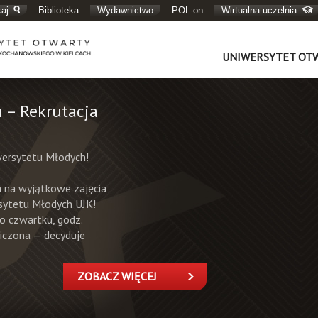
aj
Biblioteka
Wydawnictwo
POL-on
Wirtualna uczelnia
UNIWERSYTET OT
 – Rekrutacja
wersytetu Młodych!
ja na wyjątkowe zajęcia
sytetu Młodych UJK!
o czwartku, godz.
niczona — decyduje
ZOBACZ WIĘCEJ