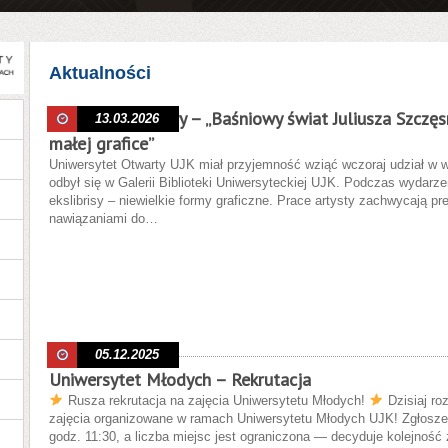
Aktualności
Wernisaż wystawy – „Baśniowy świat Juliusza Szczęsn
13.03.2026
małej grafice”
Uniwersytet Otwarty UJK miał przyjemność wziąć wczoraj udział w 
odbył się w Galerii Biblioteki Uniwersyteckiej UJK. Podczas wydarz
ekslibrisy – niewielkie formy graficzne. Prace artysty zachwycają p
nawiązaniami do…
05.12.2025
Uniwersytet Młodych – Rekrutacja
Rusza rekrutacja na zajęcia Uniwersytetu Młodych!
Dzisiaj ro
zajęcia organizowane w ramach Uniwersytetu Młodych UJK! Zgłosze
godz. 11:30, a liczba miejsc jest ograniczona — decyduje kolejność