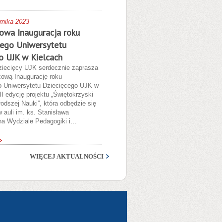
rnika 2023
zowa Inauguracja roku
ego Uniwersytetu
o UJK w Kielcach
ziecięcy UJK serdecznie zaprasza
zową Inaugurację roku
 Uniwersytetu Dziecięcego UJK w
II edycję projektu „Świętokrzyski
odszej Nauki”, która odbędzie się
w auli im. ks. Stanisława
na Wydziale Pedagogiki i…
WIĘCEJ AKTUALNOŚCI