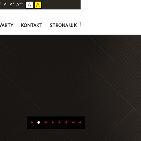
+
++
A
A
A
A
A
WARTY
KONTAKT
STRONA UJK