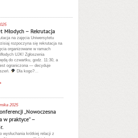
2025
t Młodych – Rekrutacja
tacja na zajęcia Uniwersytetu
isiaj rozpoczyna się rekrutacja na
ęcia organizowane w ramach
Młodych UJK! Zgłoszenia
ędą do czwartku, godz. 11:30, a
 jest ograniczona — decyduje
oszeń.
Dla kogo?…
rnika 2025
Konferencji „Nowoczesna
a w praktyce” –
r.
wysłuchania krótkiej relacji z