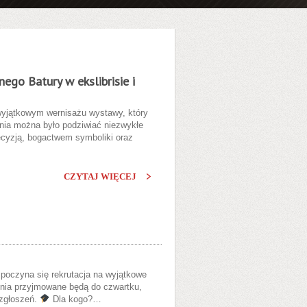
ego Batury w ekslibrisie i
wyjątkowym wernisażu wystawy, który
enia można było podziwiać niezwykłe
recyzją, bogactwem symboliki oraz
CZYTAJ WIĘCEJ
zpoczyna się rekrutacja na wyjątkowe
nia przyjmowane będą do czwartku,
 zgłoszeń.
Dla kogo?…