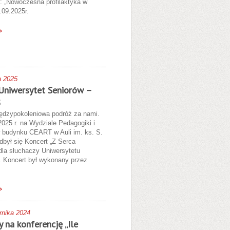
.: „Nowoczesna profilaktyka w
.09.2025r.
a 2025
Uniwersytet Seniorów –
5
ędzypokoleniowa podróż za nami.
025 r. na Wydziale Pedagogiki i
w budynku CEART w Auli im. ks. S.
dbył się Koncert „Z Serca
la słuchaczy Uniwersytetu
 Koncert był wykonany przez
rnika 2024
 na konferencję „Ile