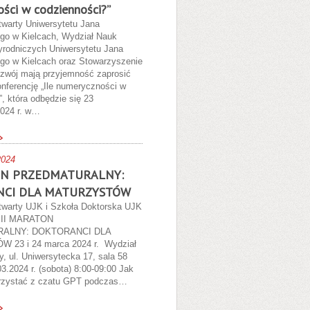
ści w codzienności?”
twarty Uniwersytetu Jana
go w Kielcach, Wydział Nauk
zyrodniczych Uniwersytetu Jana
o w Kielcach oraz Stowarzyszenie
Rozwój mają przyjemność zaprosić
nferencję „Ile numeryczności w
, która odbędzie się 23
2024 r. w…
2024
ON PRZEDMATURALNY:
CI DLA MATURZYSTÓW
twarty UJK i Szkoła Doktorska UJK
a II MARATON
ALNY: DOKTORANCI DLA
23 i 24 marca 2024 r. Wydział
, ul. Uniwersytecka 17, sala 58
3.2024 r. (sobota) 8:00-09:00 Jak
orzystać z czatu GPT podczas…