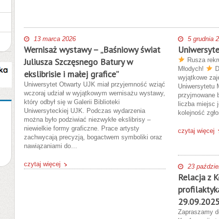
13 marca 2026
5 grudnia 
Wernisaż wystawy – „Baśniowy świat
Uniwersyte
Juliusza Szczęsnego Batury w
Rusza rekru
Młodych!
Dz
ekslibrisie i małej grafice”
wyjątkowe zaj
Uniwersytet Otwarty UJK miał przyjemność wziąć
Uniwersytetu 
wczoraj udział w wyjątkowym wernisażu wystawy,
przyjmowane b
który odbył się w Galerii Biblioteki
liczba miejsc
Uniwersyteckiej UJK. Podczas wydarzenia
kolejność zgł
można było podziwiać niezwykłe ekslibrisy –
niewielkie formy graficzne. Prace artysty
czytaj więcej
zachwycają precyzją, bogactwem symboliki oraz
nawiązaniami do…
czytaj więcej
23 paździe
Relacja z 
profilaktyk
29.09.2025
Zapraszamy do 