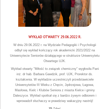
WYKŁAD OTWARTY 29.06.2022 R.
W dniu 29.06.2022 r. na Wydziale Pedagogiki i Psychologii
odbył się wykład kończący rok akademicki 2021/2022 na
Uniwersytecie Seniorów działającego w strukturze Uniwersytetu
Otwartego UJK.
Wykład otwarty "Miłość to związek chemiczny" wygłosiła Pani
inż. dr hab. Barbara Gawdzik, prof. UJK, Prorektor ds.
kształcenia. W wykładzie uczestniczyli przedstawiciele
Uniwersytetów III Wieku z Chęcin, Jędrzejowa, Łagowa,
Masłowa, Kielc i Klubów Seniora z miasta Kielce i gminy
Daleszyce. Wykład spotkał się z bardzo żywym odbiorem i
wprowadził słuchaczy w prawdziwy wakacyjny nastrój!
25
Zdjęć