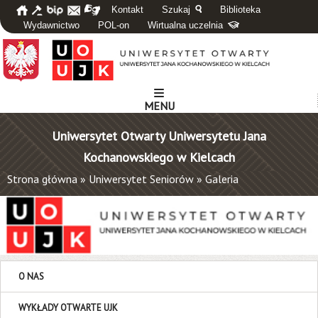
Kontakt
Szukaj
Biblioteka
Wydawnictwo
POL-on
Wirtualna uczelnia
MENU
Uniwersytet Otwarty Uniwersytetu Jana
Kochanowskiego w Kielcach
Strona główna
»
Uniwersytet Seniorów
»
Galeria
O NAS
WYKŁADY OTWARTE UJK