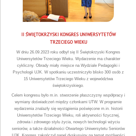
II ŚWIĘTOKRZYSKI KONGRES UNIWERSYTETÓW
TRZECIEGO WIEKU
W dniu 26.09.2023 roku odbył się II Świętokrzyski Kongres
Uniwersytetów Trzeciego Wieku. Wydarzenie ma charakter
cykliczny. Obrady miały miejsce na Wydziale Pedagogiki i
Psychologii UJK. W spotkaniu uczestniczyło blisko 300 osób z
15 Uniwersytetów Trzeciego Wieku z województwa
świętokrzyskiego.
Celem kongresu było m.in. stworzenie płaszczyzny współpracy i
wymiany doświadczeń między członkami UTW. W programie
wydarzenia znalazły się wystąpienia poświęcone m.in. historii
Uniwersytetów Trzeciego Wieku, roli aktywności fizycznej,
zdrowia i zdrowego stylu życia, nowych technologii wżyciu
seniorów, a także działalności Otwartego Uniwersytetu Seniorów
UJK. Kongres zakończył panel dyskusyjny na temat możliwości