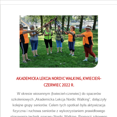
AKADEMICKA LEKCJA NORDIC WALKING, KWIECIEŃ-
CZERWIEC 2022 R.
W okresie wiosennym (kwiecień-czerwiec) do spacerów
szkoleniowych „Akademicka Lekcja Nordic Walking”, dołączyły
kolejne grupy seniorów. Celem tych spotkań była aktywizacja
fizyczna i ruchowa seniorów z wykorzystaniem prawidłowego
stosowania technik spaceru Nordic Walking. Promocji zdrowego