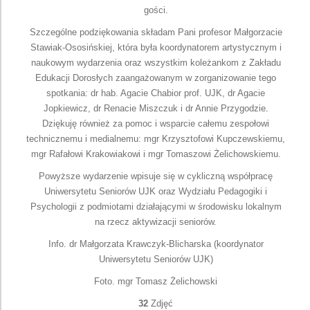
gości.
Szczególne podziękowania składam Pani profesor Małgorzacie
Stawiak-Ososińskiej, która była koordynatorem artystycznym i
naukowym wydarzenia oraz wszystkim koleżankom z Zakładu
Edukacji Dorosłych zaangażowanym w zorganizowanie tego
spotkania: dr hab. Agacie Chabior prof. UJK, dr Agacie
Jopkiewicz, dr Renacie Miszczuk i dr Annie Przygodzie.
Dziękuję również za pomoc i wsparcie całemu zespołowi
technicznemu i medialnemu: mgr Krzysztofowi Kupczewskiemu,
mgr Rafałowi Krakowiakowi i mgr Tomaszowi Żelichowskiemu.
Powyższe wydarzenie wpisuje się w cykliczną współpracę
Uniwersytetu Seniorów UJK oraz Wydziału Pedagogiki i
Psychologii z podmiotami działającymi w środowisku lokalnym
na rzecz aktywizacji seniorów.
Info. dr Małgorzata Krawczyk-Blicharska (koordynator
Uniwersytetu Seniorów UJK)
Foto. mgr Tomasz Żelichowski
32
Zdjęć