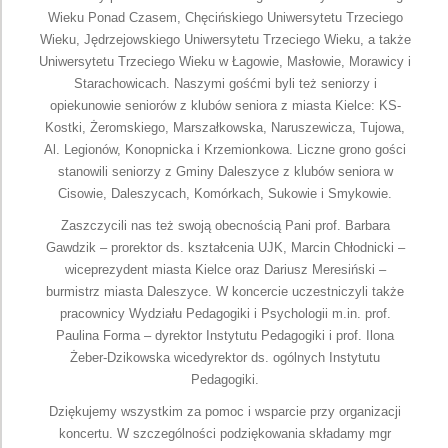
Wieku Ponad Czasem, Chęcińskiego Uniwersytetu Trzeciego
Wieku, Jędrzejowskiego Uniwersytetu Trzeciego Wieku, a także
Uniwersytetu Trzeciego Wieku w Łagowie, Masłowie, Morawicy i
Starachowicach. Naszymi gośćmi byli też seniorzy i
opiekunowie seniorów z klubów seniora z miasta Kielce: KS-
Kostki, Żeromskiego, Marszałkowska, Naruszewicza, Tujowa,
Al. Legionów, Konopnicka i Krzemionkowa. Liczne grono gości
stanowili seniorzy z Gminy Daleszyce z klubów seniora w
Cisowie, Daleszycach, Komórkach, Sukowie i Smykowie.
Zaszczycili nas też swoją obecnością Pani prof. Barbara
Gawdzik – prorektor ds. kształcenia UJK, Marcin Chłodnicki –
wiceprezydent miasta Kielce oraz Dariusz Meresiński –
burmistrz miasta Daleszyce. W koncercie uczestniczyli także
pracownicy Wydziału Pedagogiki i Psychologii m.in. prof.
Paulina Forma – dyrektor Instytutu Pedagogiki i prof. Ilona
Żeber-Dzikowska wicedyrektor ds. ogólnych Instytutu
Pedagogiki.
Dziękujemy wszystkim za pomoc i wsparcie przy organizacji
koncertu. W szczególności podziękowania składamy mgr