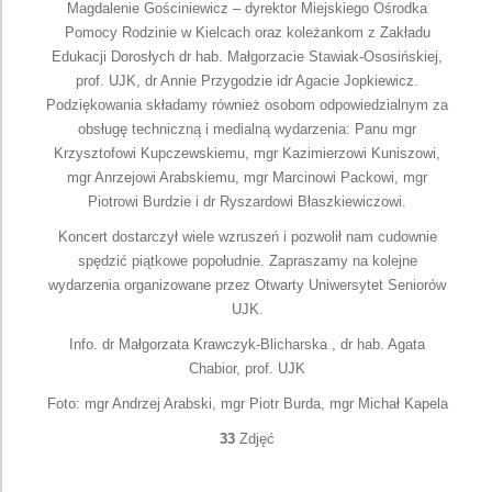
Magdalenie Gościniewicz – dyrektor Miejskiego Ośrodka
Pomocy Rodzinie w Kielcach oraz koleżankom z Zakładu
Edukacji Dorosłych dr hab. Małgorzacie Stawiak-Ososińskiej,
prof. UJK, dr Annie Przygodzie idr Agacie Jopkiewicz.
Podziękowania składamy również osobom odpowiedzialnym za
obsługę techniczną i medialną wydarzenia: Panu mgr
Krzysztofowi Kupczewskiemu, mgr Kazimierzowi Kuniszowi,
mgr Anrzejowi Arabskiemu, mgr Marcinowi Packowi, mgr
Piotrowi Burdzie i dr Ryszardowi Błaszkiewiczowi.
Koncert dostarczył wiele wzruszeń i pozwolił nam cudownie
spędzić piątkowe popołudnie. Zapraszamy na kolejne
wydarzenia organizowane przez Otwarty Uniwersytet Seniorów
UJK.
Info. dr Małgorzata Krawczyk-Blicharska , dr hab. Agata
Chabior, prof. UJK
Foto: mgr Andrzej Arabski, mgr Piotr Burda, mgr Michał Kapela
33
Zdjęć