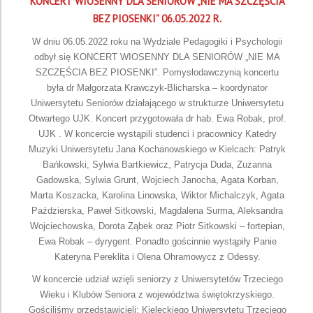
KONCERT WIOSENNY DLA SENIORÓW „NIE MA SZCZĘŚCIA
BEZ PIOSENKI” 06.05.2022 R.
W dniu 06.05.2022 roku na Wydziale Pedagogiki i Psychologii
odbył się KONCERT WIOSENNY DLA SENIORÓW „NIE MA
SZCZĘŚCIA BEZ PIOSENKI”. Pomysłodawczynią koncertu
była dr Małgorzata Krawczyk-Blicharska – koordynator
Uniwersytetu Seniorów działającego w strukturze Uniwersytetu
Otwartego UJK. Koncert przygotowała dr hab. Ewa Robak, prof.
UJK . W koncercie wystąpili studenci i pracownicy Katedry
Muzyki Uniwersytetu Jana Kochanowskiego w Kielcach: Patryk
Bańkowski, Sylwia Bartkiewicz, Patrycja Duda, Zuzanna
Gadowska, Sylwia Grunt, Wojciech Janocha, Agata Korban,
Marta Koszacka, Karolina Linowska, Wiktor Michalczyk, Agata
Paździerska, Paweł Sitkowski, Magdalena Surma, Aleksandra
Wojciechowska, Dorota Ząbek oraz Piotr Sitkowski – fortepian,
Ewa Robak – dyrygent. Ponadto gościnnie wystąpiły Panie
Kateryna Pereklita i Olena Ohramowycz z Odessy.
W koncercie udział wzięli seniorzy z Uniwersytetów Trzeciego
Wieku i Klubów Seniora z województwa świętokrzyskiego.
Gościliśmy przedstawicieli: Kieleckiego Uniwersytetu Trzeciego