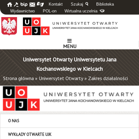
Kontakt
Szukaj
Biblioteka
Wydawnictwo
POL-on
Wirtualna uczelnia
MENU
Uniwersytet Otwarty Uniwersytetu Jana
Kochanowskiego w Kielcach
Strona główna
»
Uniwersytet Otwarty
»
Zakres działalności
O NAS
WYKŁADY OTWARTE UJK