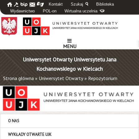
Kontakt
Szukaj
Biblioteka
Wydawnictwo
POL-on
Wirtualna uczelnia
MENU
Uniwersytet Otwarty Uniwersytetu Jana
Kochanowskiego w Kielcach
Strona główna
»
Uniwersytet Otwarty
»
Repozytorium
O NAS
WYKŁADY OTWARTE UJK