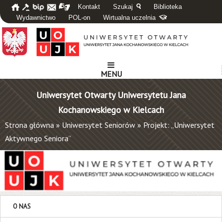
Kontakt
Szukaj
Biblioteka
Wydawnictwo
POL-on
Wirtualna uczelnia
MENU
Uniwersytet Otwarty Uniwersytetu Jana
Kochanowskiego w Kielcach
Strona główna
»
Uniwersytet Seniorów
»
Projekt: „Uniwersytet
Aktywnego Seniora”
O NAS