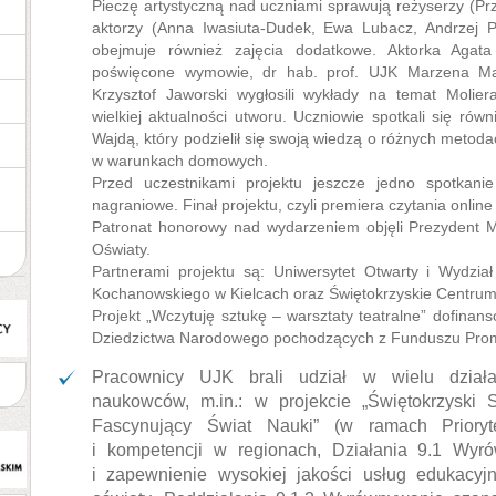
Pieczę artystyczną nad uczniami sprawują reżyserzy (P
aktorzy (Anna Iwasiuta-Dudek, Ewa Lubacz, Andrzej Pl
obejmuje również zajęcia dodatkowe. Aktorka Agata
poświęcone wymowie, dr hab. prof. UJK Marzena Ma
Krzysztof Jaworski wygłosili wykłady na temat Molier
wielkiej aktualności utworu. Uczniowie spotkali się ró
Wajdą, który podzielił się swoją wiedzą o różnych metod
w warunkach domowych.
Przed uczestnikami projektu jeszcze jedno spotkani
nagraniowe. Finał projektu, czyli premiera czytania onlin
Patronat honorowy nad wydarzeniem objęli Prezydent Mi
Oświaty.
Partnerami projektu są: Uniwersytet Otwarty i Wydzia
Kochanowskiego w Kielcach oraz Świętokrzyskie Centrum
Projekt „Wczytuję sztukę – warsztaty teatralne” dofinan
Dziedzictwa Narodowego pochodzących z Funduszu Promo
Pracownicy UJK brali udział w wielu działa
naukowców, m.in.: w projekcie „Świętokrzyski
Fascynujący Świat Nauki” (w ramach Prioryt
i kompetencji w regionach, Działania 9.1 Wyr
i zapewnienie wysokiej jakości usług edukacy