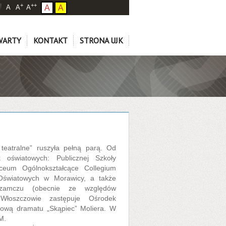
+
++
A
A
A
A
A
WARTY
KONTAKT
STRONA UJK
 teatralne” ruszyła pełną parą. Od
 oświatowych: Publicznej Szkoły
ceum Ogólnokształcące Collegium
światowych w Morawicy, a także
zamczu (obecnie ze względów
Włoszczowie zastępuje Ośrodek
rową dramatu „Skąpiec” Moliera. W
M.