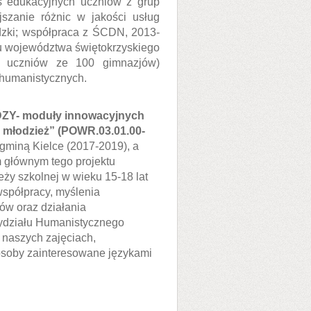
s edukacyjnych uczniów z grup
szanie różnic w jakości usług
zki; współpraca z ŚCDN, 2013-
nu województwa świętokrzyskiego
 uczniów ze 100 gimnazjów)
 humanistycznych.
Y- moduły innowacyjnych
 młodzież” (POWR.03.01.00-
 gminą Kielce (2017-2019), a
 głównym tego projektu
ży szkolnej w wieku 15-18 lat
współpracy, myślenia
ów oraz działania
ydziału Humanistycznego
naszych zajęciach,
osoby zainteresowane językami