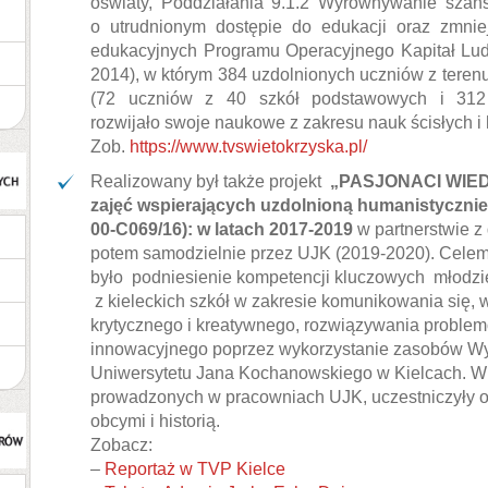
oświaty, Poddziałania 9.1.2 Wyrównywanie szan
o utrudnionym dostępie do edukacji oraz zmniej
edukacyjnych Programu Operacyjnego Kapitał Lud
2014), w którym 384 uzdolnionych uczniów z tere
(72 uczniów z 40 szkół podstawowych i 312
rozwijało swoje naukowe z zakresu nauk ścisłych i
Zob.
https://www.tvswietokrzyska.pl/
Realizowany był także projekt
„PASJONACI WIEDZ
zajęć wspierających uzdolnioną humanistycznie
00-C069/16): w latach 2017-2019
w partnerstwie z
potem samodzielnie przez UJK (2019-2020). Celem
było podniesienie kompetencji kluczowych młodzie
z kieleckich szkół w zakresie komunikowania się, 
krytycznego i kreatywnego, rozwiązywania problem
innowacyjnego poprzez wykorzystanie zasobów W
Uniwersytetu Jana Kochanowskiego w Kielcach. W 
prowadzonych w pracowniach UJK, uczestniczyły 
obcymi i historią.
Zobacz:
–
Reportaż w TVP Kielce