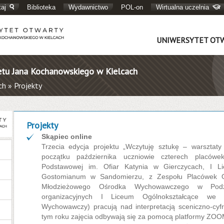
aj
Biblioteka
Wydawnictwo
POL-on
Wirtualna uczelnia
UNIWERSYTET OT
etu Jana Kochanowskiego w Kielcach
ch
»
Projekty
Projekty
Skąpiec online
Trzecia edycja projektu „Wczytuję sztukę – warsztaty
początku października uczniowie czterech placówek
Podstawowej im. Ofiar Katynia w Gierczycach, I Li
Gostomianum w Sandomierzu, z Zespołu Placówek O
Młodzieżowego Ośrodka Wychowawczego w Pod
organizacyjnych I Liceum Ogólnokształcące we 
Wychowawczy) pracują nad interpretacją sceniczno-cyf
tym roku zajęcia odbywają się za pomocą platformy ZOO