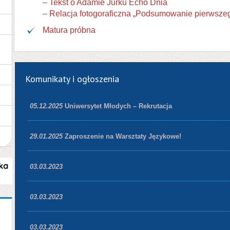
– Tekst o Adamie Jurku Echo Dnia
– Relacja fotogoraficzna „Podsumowanie pierwszeg
Matura próbna
Komunikaty i ogłoszenia
05.12.2025
Uniwersytet Młodych – Rekrutacja
29.01.2025
Zaproszenie na Warsztaty Językowe!
03.03.2023
03.03.2023
03.03.2023