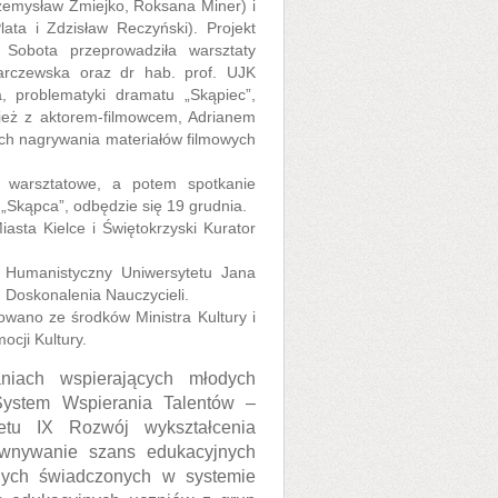
rzemysław Żmiejko, Roksana Miner) i
ata i Zdzisław Reczyński). Projekt
 Sobota przeprowadziła warsztaty
rczewska oraz dr hab. prof. UJK
a, problematyki dramatu „Skąpiec”,
wnież z aktorem-filmowcem, Adrianem
ach nagrywania materiałów filmowych
e warsztatowe, a potem spotkanie
e „Skąpca”, odbędzie się 19 grudnia.
asta Kielce i Świętokrzyski Kurator
ł Humanistyczny Uniwersytetu Jana
 Doskonalenia Nauczycieli.
sowano ze środków Ministra Kultury i
cji Kultury.
niach wspierających młodych
 System Wspierania Talentów –
etu IX Rozwój wykształcenia
ównywanie szans edukacyjnych
jnych świadczonych w systemie