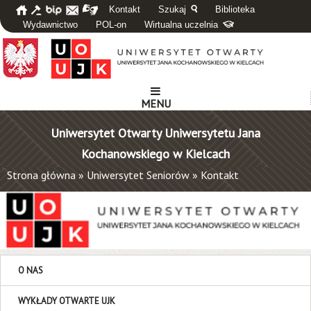
Kontakt
Szukaj
Biblioteka
Wydawnictwo
POL-on
Wirtualna uczelnia
MENU
Uniwersytet Otwarty Uniwersytetu Jana
Kochanowskiego w Kielcach
Strona główna
»
Uniwersytet Seniorów
»
Kontakt
O NAS
WYKŁADY OTWARTE UJK