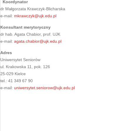
Koordynator
dr Małgorzata Krawczyk-Blicharska
e-mail:
mkrawczyk@ujk.edu.pl
Konsultant merytoryczny
dr hab. Agata Chabior, prof. UJK
e-mail:
agata.chabior@ujk.edu.pl
Adres
Uniwersytet Seniorów
ul. Krakowska 11, pok. 126
25-029 Kielce
tel.: 41 349 67 90
e-mail:
uniwersytet.seniorow@ujk.edu.pl