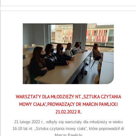
WARSZTATY DLA MŁODZIEŻY NT. „SZTUKA CZYTANIA
MOWY CIAŁA”, PROWADZĄCY DR MARCIN PAWLICKI
21.02.2022 R.
21 lutego 2022 r., odbyły się warsztaty dla młodzieży w wieku
16-18 lat nt. „Sztuka czytania mowy ciała”, które poprowadził dr
Marcin Pawlicki