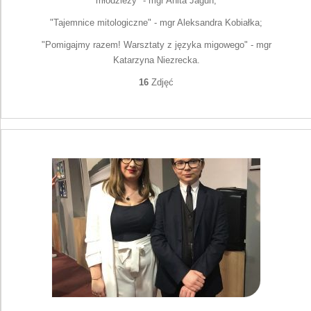
młodzieży" - mgr Anita Jagun;
"Tajemnice mitologiczne" - mgr Aleksandra Kobiałka;
"Pomigajmy razem! Warsztaty z języka migowego" - mgr
Katarzyna Niezrecka.
16
Zdjęć