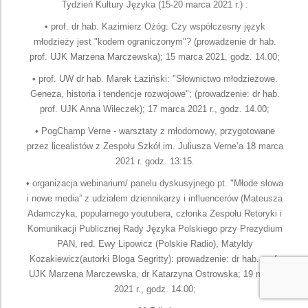
Tydzień Kultury Języka (15-20 marca 2021 r.) :
• prof. dr hab. Kazimierz Ożóg: Czy współczesny język
młodzieży jest "kodem ograniczonym"? (prowadzenie dr hab.
prof. UJK Marzena Marczewska); 15 marca 2021, godz. 14.00;
• prof. UW dr hab. Marek Łaziński: "Słownictwo młodzieżowe.
Geneza, historia i tendencje rozwojowe"; (prowadzenie: dr hab.
prof. UJK Anna Wileczek); 17 marca 2021 r., godz. 14.00;
• PogChamp Verne - warsztaty z młodomowy, przygotowane
przez licealistów z Zespołu Szkół im. Juliusza Verne’a 18 marca
2021 r. godz. 13:15.
• organizacja webinarium/ panelu dyskusyjnego pt. "Młode słowa
i nowe media” z udziałem dziennikarzy i influencerów (Mateusza
Adamczyka, popularnego youtubera, członka Zespołu Retoryki i
Komunikacji Publicznej Rady Języka Polskiego przy Prezydium
PAN, red. Ewy Lipowicz (Polskie Radio), Matyldy
Kozakiewicz(autorki Bloga Segritty): prowadzenie: dr hab. prof.
UJK Marzena Marczewska, dr Katarzyna Ostrowska; 19 marca
2021 r., godz. 14.00;