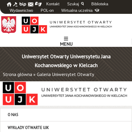
Kontakt
Szukaj
Biblioteka
Wydawnictwo
POL-on
Wirtualna uczelnia
MENU
Uniwersytet Otwarty Uniwersytetu Jana
Kochanowskiego w Kielcach
Strona główna
»
Galeria Uniwersytet Otwarty
O NAS
WYKŁADY OTWARTE UJK