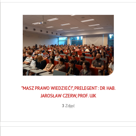
"MASZ PRAWO WIEDZIEĆ!", PRELEGENT: DR HAB.
JAROSŁAW CZERW, PROF. UJK
3
Zdjęć