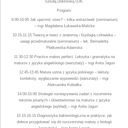
Szkołą Doktorską UJK.
Program:
9:00-10:00 Jak ujarzmić stres? – kilka wskazówek (seminarium)
– mgr Magdalena Łukawska-Malicka
10:15-11:15 Twarzą w twarz z anatomią i fizjologią człowieka –
uwagi przedmaturalne (seminarium) – lek. Bernadetta
Płatkowska-Adamska
11:30-12:30 Practice makes perfect. Leksyka i gramatyka na
maturze z języka angielskiego (warsztaty) – mgr Anita Jagun
12:45-13:45 Matura ustna z języka polskiego – lektury,
konteksty, wygłaszanie wypowiedzi (warsztaty) – mgr
Aleksandra Kobiałka
14:00-15:00 Strategie rozwiązywania zadań z rozumienia
tekstów pisanych i słowotwórstwa na maturze z języka
angielskiego (wykład) – mgr Anita Jagun
15:15-16:15 Diagnostyka bakteriologiczna w praktyce, jak
dobrze przygotować się do rozszerzonej matury z biologii