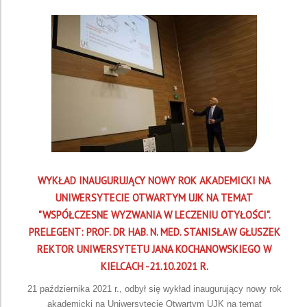
WYKŁAD INAUGURUJĄCY NOWY ROK AKADEMICKI NA
UNIWERSYTECIE OTWARTYM UJK NA TEMAT
"WSPÓŁCZESNE WYZWANIA W LECZENIU OTYŁOŚCI".
PRELEGENT: PROF. DR HAB. N. MED. STANISŁAW GŁUSZEK
REKTOR UNIWERSYTETU JANA KOCHANOWSKIEGO W
KIELCACH -21.10.2021 R.
21 października 2021 r., odbył się wykład inaugurujący nowy rok
akademicki na Uniwersytecie Otwartym UJK na temat