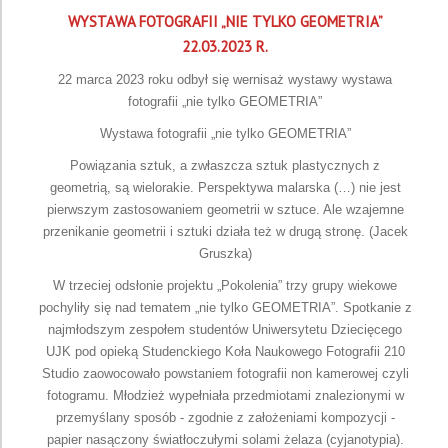
WYSTAWA FOTOGRAFII „NIE TYLKO GEOMETRIA”
22.03.2023 R.
22 marca 2023 roku odbył się wernisaż wystawy wystawa
fotografii „nie tylko GEOMETRIA”
Wystawa fotografii „nie tylko GEOMETRIA”
Powiązania sztuk, a zwłaszcza sztuk plastycznych z
geometrią, są wielorakie. Perspektywa malarska (…) nie jest
pierwszym zastosowaniem geometrii w sztuce. Ale wzajemne
przenikanie geometrii i sztuki działa też w drugą stronę. (Jacek
Gruszka)
W trzeciej odsłonie projektu „Pokolenia” trzy grupy wiekowe
pochyliły się nad tematem „nie tylko GEOMETRIA”. Spotkanie z
najmłodszym zespołem studentów Uniwersytetu Dziecięcego
UJK pod opieką Studenckiego Koła Naukowego Fotografii 210
Studio zaowocowało powstaniem fotografii non kamerowej czyli
fotogramu. Młodzież wypełniała przedmiotami znalezionymi w
przemyślany sposób - zgodnie z założeniami kompozycji -
papier nasączony światłoczułymi solami żelaza (cyjanotypia).