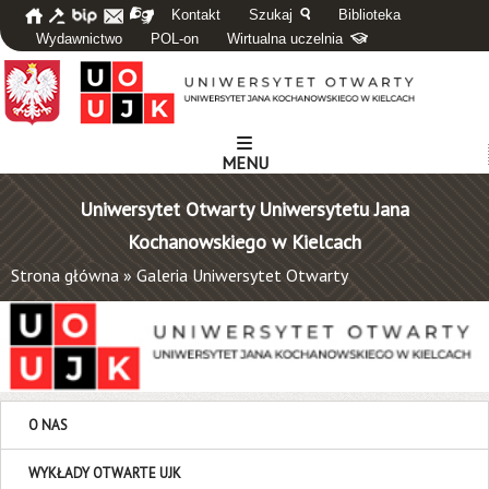
Kontakt
Szukaj
Biblioteka
Wydawnictwo
POL-on
Wirtualna uczelnia
MENU
Uniwersytet Otwarty Uniwersytetu Jana
Kochanowskiego w Kielcach
Strona główna
»
Galeria Uniwersytet Otwarty
O NAS
WYKŁADY OTWARTE UJK