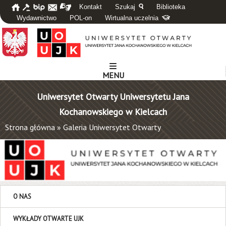
Kontakt
Szukaj
Biblioteka
Wydawnictwo
POL-on
Wirtualna uczelnia
MENU
Uniwersytet Otwarty Uniwersytetu Jana
Kochanowskiego w Kielcach
Strona główna
»
Galeria Uniwersytet Otwarty
O NAS
WYKŁADY OTWARTE UJK