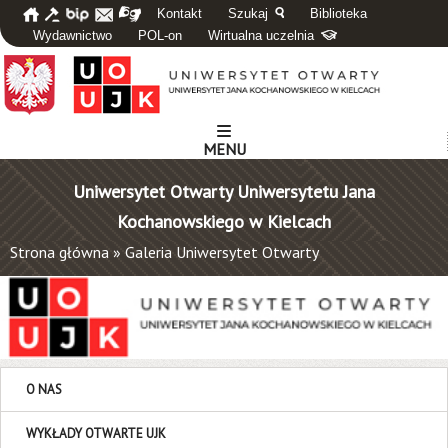
Kontakt
Szukaj
Biblioteka
Wydawnictwo
POL-on
Wirtualna uczelnia
MENU
Uniwersytet Otwarty Uniwersytetu Jana
Kochanowskiego w Kielcach
Strona główna
»
Galeria Uniwersytet Otwarty
O NAS
WYKŁADY OTWARTE UJK