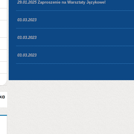
29.01.2025
Zaproszenie na Warsztaty Językowe!
03.03.2023
03.03.2023
03.03.2023