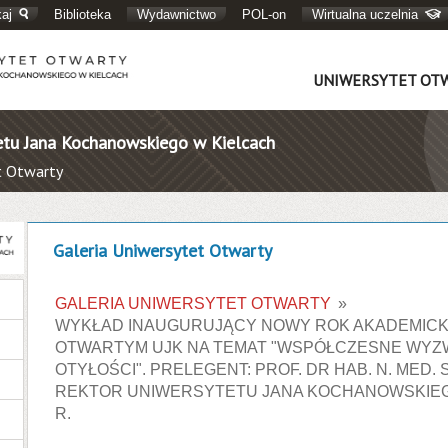
aj
Biblioteka
Wydawnictwo
POL-on
Wirtualna uczelnia
UNIWERSYTET OT
etu Jana Kochanowskiego w Kielcach
t Otwarty
Galeria Uniwersytet Otwarty
GALERIA UNIWERSYTET OTWARTY
»
WYKŁAD INAUGURUJĄCY NOWY ROK AKADEMICK
OTWARTYM UJK NA TEMAT "WSPÓŁCZESNE WYZW
OTYŁOŚCI". PRELEGENT: PROF. DR HAB. N. MED
REKTOR UNIWERSYTETU JANA KOCHANOWSKIEGO 
R.