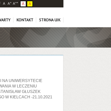
+
++
A
A
A
A
A
WARTY
KONTAKT
STRONA UJK
I NA UNIWERSYTECIE
ANIA W LECZENIU
. STANISŁAW GŁUSZEK
W KIELCACH -21.10.2021