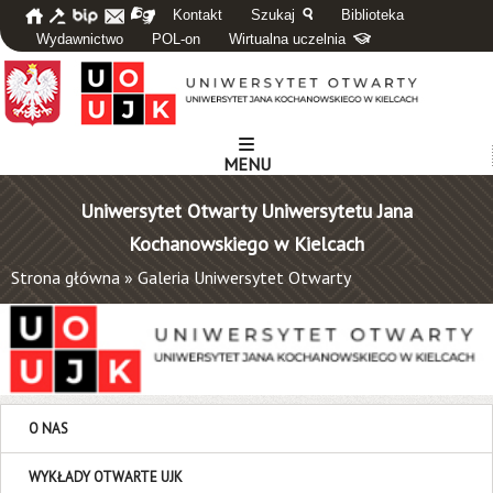
Kontakt
Szukaj
Biblioteka
Wydawnictwo
POL-on
Wirtualna uczelnia
MENU
Uniwersytet Otwarty Uniwersytetu Jana
Kochanowskiego w Kielcach
Strona główna
»
Galeria Uniwersytet Otwarty
O NAS
WYKŁADY OTWARTE UJK