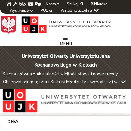
Kontakt
Szukaj
Biblioteka
Wydawnictwo
POL-on
Wirtualna uczelnia
MENU
Uniwersytet Otwarty Uniwersytetu Jana
Kochanowskiego w Kielcach
Strona główna
»
Aktualności
»
Młode słowa i nowe trendy.
Obserwatorium Języka i Kultury Młodzieży – wchodzisz i wiesz!
O NAS