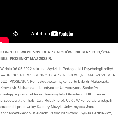
KONCERT WIOSENNY DLA SENIORÓW „NIE MA SZCZĘŚCIA
BEZ PIOSENKI” MAJ 2022 R.
W dniu 06.05.2022 roku na Wydziale Pedagogiki i Psychologii odbył
się KONCERT WIOSENNY DLA SENIORÓW „NIE MA SZCZĘŚCIA
BEZ PIOSENKI”. Pomysłodawczynią koncertu była dr Małgorzata
Krawczyk-Blicharska – koordynator Uniwersytetu Seniorów
działającego w strukturze Uniwersytetu Otwartego UJK. Koncert
przygotowała dr hab. Ewa Robak, prof. UJK . W koncercie wystąpili
studenci i pracownicy Katedry Muzyki Uniwersytetu Jana
Kochanowskiego w Kielcach: Patryk Bańkowski, Sylwia Bartkiewicz,