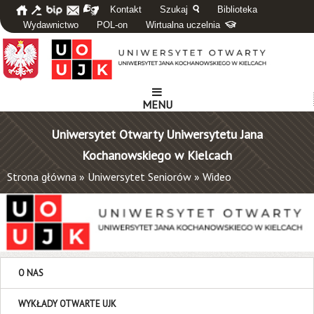
Kontakt
Szukaj
Biblioteka
Wydawnictwo
POL-on
Wirtualna uczelnia
MENU
Uniwersytet Otwarty Uniwersytetu Jana
Kochanowskiego w Kielcach
Strona główna
»
Uniwersytet Seniorów
»
Wideo
O NAS
WYKŁADY OTWARTE UJK