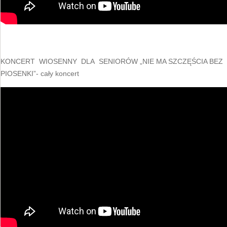
KONCERT WIOSENNY DLA SENIORÓW „NIE MA SZCZĘŚCIA BEZ
PIOSENKI”- cały koncert