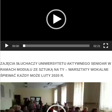
00:00
02:21
ZAJĘCIA SŁUCHACZY UNIWERSYTETU AKTYWNEGO SENIOAR W
RAMACH MODUŁU ZE SZTUKĄ NA TY – WARSZTATY WOKALNE
ŚPIEWAĆ KAŻDY MOŻE LUTY 2020 R.
Odtwarzacz
video