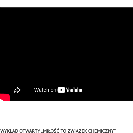
WYKŁAD OTWARTY „MIŁOŚĆ TO ZWIĄZEK CHEMICZNY”