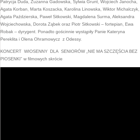
Patrycja Duda, Zuzanna Gadowska, Sylwia Grunt, Wojciech Janocha,
Agata Korban, Marta Koszacka, Karolina Linowska, Wiktor Michalczyk,
Agata Paździerska, Paweł Sitkowski, Magdalena Surma, Aleksandra
Wojciechowska, Dorota Ząbek oraz Piotr Sitkowski – fortepian, Ewa
Robak – dyrygent. Ponadto gościnnie wystąpiły Panie Kateryna
Pereklita i Olena Ohramowycz z Odessy.
KONCERT WIOSENNY DLA SENIORÓW „NIE MA SZCZĘŚCIA BEZ
PIOSENKI” w filmowych skrócie