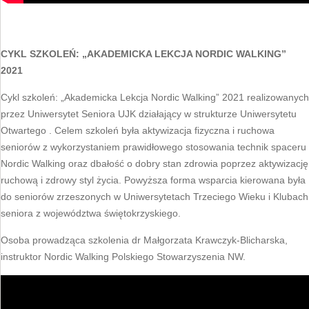
CYKL SZKOLEŃ: „AKADEMICKA LEKCJA NORDIC WALKING”
2021
Cykl szkoleń: „Akademicka Lekcja Nordic Walking” 2021 realizowanych
przez Uniwersytet Seniora UJK działający w strukturze Uniwersytetu
Otwartego . Celem szkoleń była aktywizacja fizyczna i ruchowa
seniorów z wykorzystaniem prawidłowego stosowania technik spaceru
Nordic Walking oraz dbałość o dobry stan zdrowia poprzez aktywizację
ruchową i zdrowy styl życia. Powyższa forma wsparcia kierowana była
do seniorów zrzeszonych w Uniwersytetach Trzeciego Wieku i Klubach
seniora z województwa świętokrzyskiego.
Osoba prowadząca szkolenia dr Małgorzata Krawczyk-Blicharska,
instruktor Nordic Walking Polskiego Stowarzyszenia NW.
Odtwarzacz
video