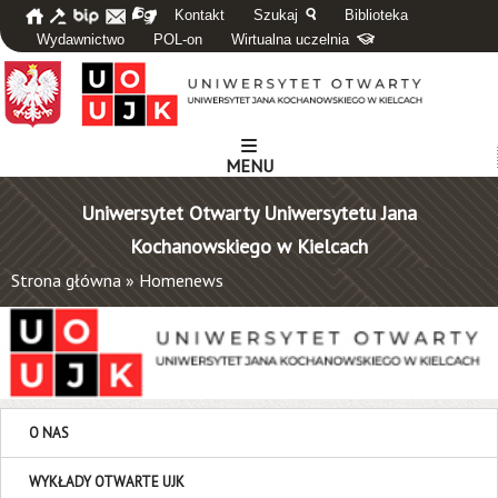
Kontakt
Szukaj
Biblioteka
Wydawnictwo
POL-on
Wirtualna uczelnia
MENU
Uniwersytet Otwarty Uniwersytetu Jana
Kochanowskiego w Kielcach
Strona główna
»
Homenews
O NAS
WYKŁADY OTWARTE UJK